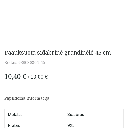
Paauksuota sidabrinė grandinėlė 45 cm
Kodas:
988030304-45
10,40
€
13,00
€
Original
Current
price
price
Papildoma informacija
was:
is:
Metalas:
Sidabras
13,00 €.
10,40 €.
Praba:
925