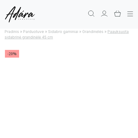
Pradinis
»
Parduotuve
»
Sidabro gaminiai
»
Grandinėlės
»
Paauksuota
sidabrinė grandinėlė 45 cm
-20%