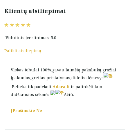
Klientų atsiliepimai
Vidutinis įvertinimas: 5.0
Palikti atsiliepimą
Viskas tobulai 100%,gavau laimėtą pakabuką,gražiai
įpakuotas,greitas pristatymas,didelis dėmesys
Belieka tik padėkoti
Adara.lt
ir palinkėti kuo
didžiausios sėkmės
Ačiū.
JPrušinskie Ne