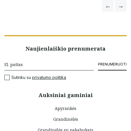
Diana Griausliene
Naujienlaiškio prenumerata
PRENUMERUOTI
Sutinku su
privatumo politika
Auksiniai gaminiai
Apyrankės
Grandinėlės
Grandinėlės su pakabukais