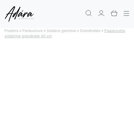
Pradinis
»
Parduotuve
»
Sidabro gaminiai
»
Grandinėlės
»
Paauksuota
sidabrinė grandinėlė 40 cm