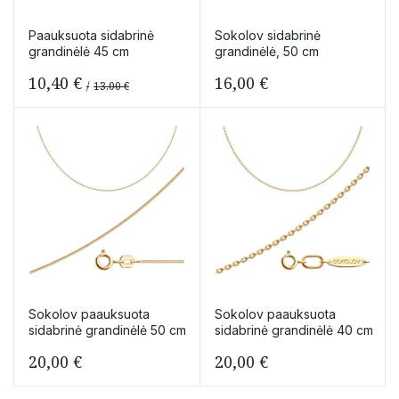
Paauksuota sidabrinė
Sokolov sidabrinė
grandinėlė 45 cm
grandinėlė, 50 cm
10,40
€
16,00
€
13,00
€
Original
Current
price
price
was:
is:
13,00 €.
10,40 €.
Sokolov paauksuota
Sokolov paauksuota
sidabrinė grandinėlė 50 cm
sidabrinė grandinėlė 40 cm
20,00
€
20,00
€