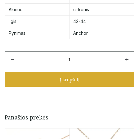
Akmuo:
cirkonis
Ilgis:
42-44
Pynimas:
Anchor
produkto
kiekis:
Minimalistinė
auksinė
Į krepšelį
grandinėlė
su
užvalcuotu
mėlynu
cirkoniu
42-
Panašios prekės
44
cm