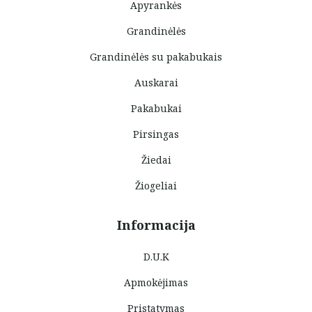
Apyrankės
Grandinėlės
Grandinėlės su pakabukais
Auskarai
Pakabukai
Pirsingas
Žiedai
Žiogeliai
Informacija
D.U.K
Apmokėjimas
Pristatymas