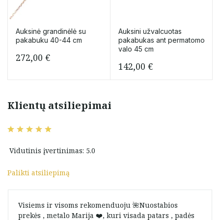
Auksinė grandinėlė su
Auksini užvalcuotas
pakabuku 40-44 cm
pakabukas ant permatomo
valo 45 cm
272,00
€
142,00
€
Klientų atsiliepimai
Vidutinis įvertinimas: 5.0
Palikti atsiliepimą
Visiems ir visoms rekomenduoju 🌺Nuostabios
prekės , metalo Marija ❤️, kuri visada patars , padės