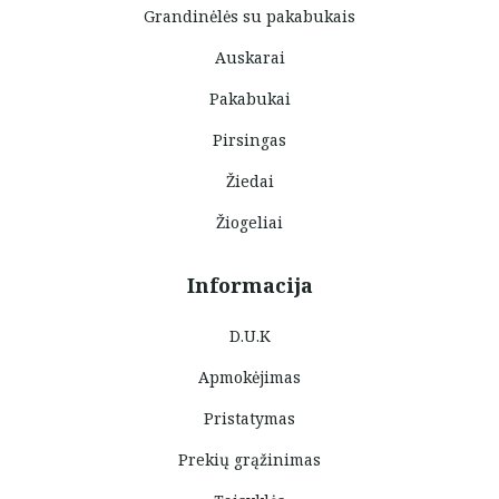
Grandinėlės su pakabukais
Auskarai
Pakabukai
Pirsingas
Žiedai
Žiogeliai
Informacija
D.U.K
Apmokėjimas
Pristatymas
Prekių grąžinimas