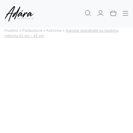
Pradinis
»
Parduotuve
»
Auksiniai
»
Auksinė grandinėlė su raudonu
cirkoniu 42 cm – 45 cm