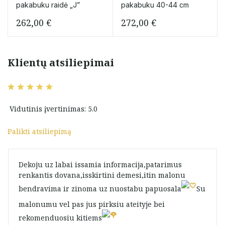
pakabuku raidė „J”
pakabuku 40-44 cm
262,00
€
272,00
€
Klientų atsiliepimai
Vidutinis įvertinimas: 5.0
Palikti atsiliepimą
Dekoju uz labai issamia informacija,patarimus
renkantis dovana,isskirtini demesi,itin malonu
bendravima ir zinoma uz nuostabu papuosala
Su
malonumu vel pas jus pirksiu ateityje bei
rekomenduosiu kitiems