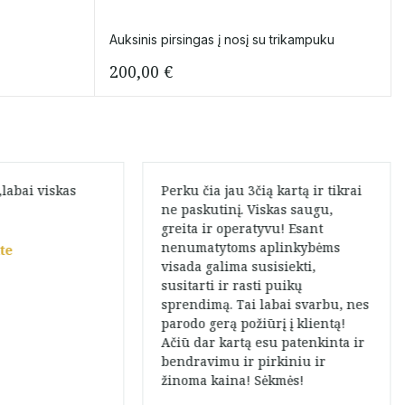
Auksinis pirsingas į nosį su trikampuku
200,00
€
labai viskas
Perku čia jau 3čią kartą ir tikrai
ne paskutinį. Viskas saugu,
greita ir operatyvu! Esant
nenumatytoms aplinkybėms
te
visada galima susisiekti,
susitarti ir rasti puikų
sprendimą. Tai labai svarbu, nes
parodo gerą požiūrį į klientą!
Ačiū dar kartą esu patenkinta ir
bendravimu ir pirkiniu ir
žinoma kaina! Sėkmės!