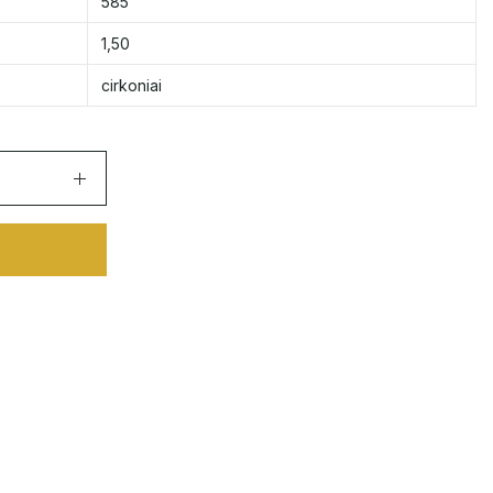
585
1,50
cirkoniai