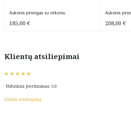
Auksinis pirsingas su cirkoniu
Auksinis pirs
185,00
€
208,00
€
Klientų atsiliepimai
u auksini
Labai ačiū už mielą dovanėlę
kus pasirinkimas.
švenčių proga ir ši dovana tikrai
a pardaveja Marija.
tikra jokios apgaulės.Dar kartelį
ekmes versle!
ačiū!
Vidutinis įvertinimas: 5.0
na
Sigita Genevičienė
Palikti atsiliepimą