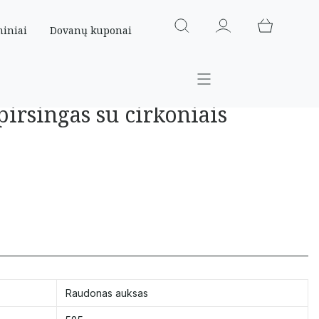
miniai
Dovanų kuponai
pirsingas su cirkoniais
Raudonas auksas