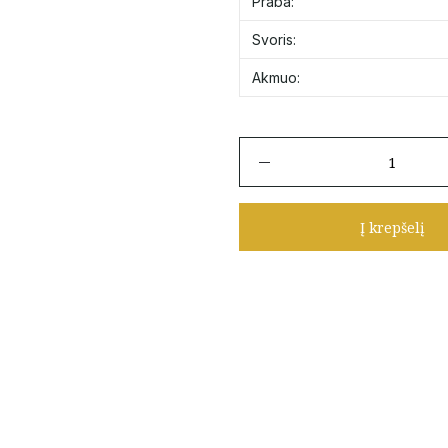
Praba:
Svoris:
Akmuo:
produkto
kiekis:
Ilgas
auksinis
Į krepšelį
pirsingas
su
cirkoniais