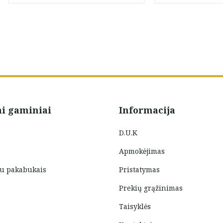
ai gaminiai
Informacija
D.U.K
Apmokėjimas
su pakabukais
Pristatymas
Prekių grąžinimas
Taisyklės