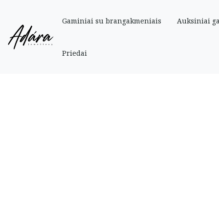
Gaminiai su brangakmeniais
Auksiniai g
Pradinis
»
Parduotuve
»
Auksiniai
»
Pirsingas
»
Ilgas auksinis pirsingas su 
Priedai