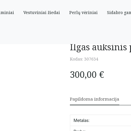
aminiai
Vestuviniai žiedai
Perlų vėriniai
Sidabro ga
cirkoniais
Ilgas auksinis 
Kodas:
307634
300,00
€
Papildoma informacija
Metalas: