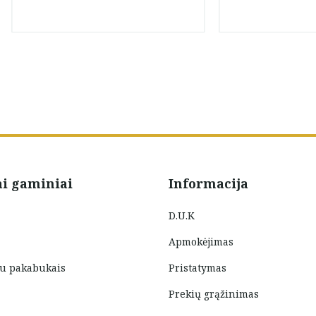
ai gaminiai
Informacija
D.U.K
Apmokėjimas
su pakabukais
Pristatymas
Prekių grąžinimas