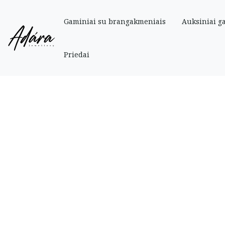
Gaminiai su brangakmeniais
Auksiniai g
Pradinis
»
Parduotuve
»
Auksiniai
»
Pirsingas
»
Balto aukso pirsingas „Drug
Priedai