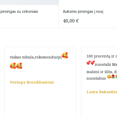
 pirsingas su cirkoniais
Auksinis pirsingas į nosį
40,00
€
100 procentų ir
viskas tobula,rekomenduoju
nuostabi Mar
maloni ir šilta, 
nuostabus
Neringa Brazdžionienė
Laura Bukantie