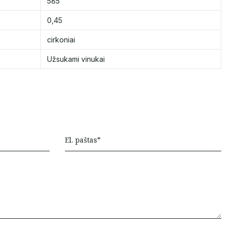
585
0,45
cirkoniai
Užsukami vinukai