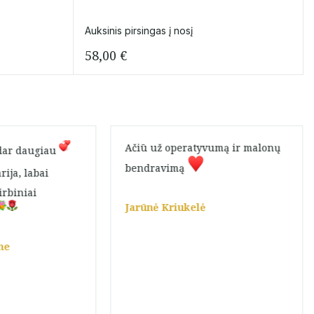
Auksinis pirsingas į nosį
58,00
€
Ačiū už operatyvumą ir malonų
 dar daugiau
bendravimą
ija, labai
dirbiniai
Jarūnė Kriukelė
ne