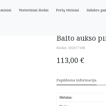
aminiai
Vestuviniai žiedai
Perlų vėriniai
Sidabro ga
elis”
Balto aukso pi
Kodas:
302077188
113,00
€
Papildoma informacija
Metalas: