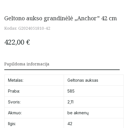
Geltono aukso grandinėlė „Anchor” 42 cm
Kodas:
G2024051810-42
422,00
€
Papildoma informacija
Metalas:
Geltonas auksas
Praba:
585
Svoris:
2,11
Akmuo:
be akmenų
Ilgis:
42