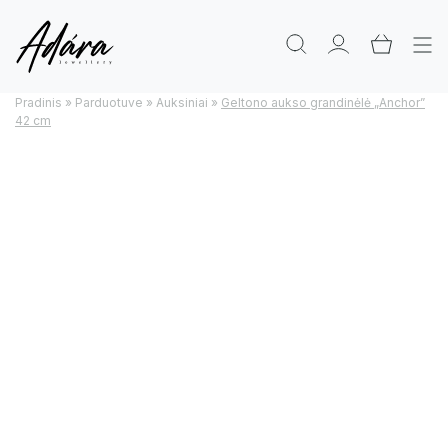
Pradinis
»
Parduotuve
»
Auksiniai
»
Geltono aukso grandinėlė „Anchor”
42 cm