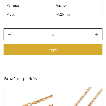
Pynimas:
Anchor
Plotis:
~1,25 mm
produkto
kiekis:
Geltono
aukso
Į krepšelį
grandinėlė
"Anchor"
42
cm
Panašios prekės