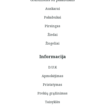
Auskarai
Pakabukai
Pirsingas
Žiedai
Žiogeliai
Informacija
D.U.K
Apmokėjimas
Pristatymas
Prekių grąžinimas
Taisyklės