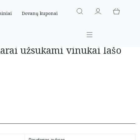
miniai
Dovanų kuponai
karai užsukami vinukai lašo
Raudonas auksas