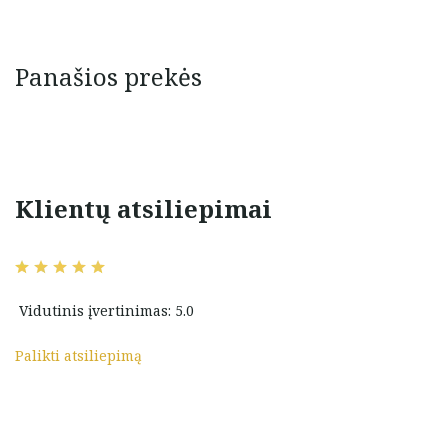
Panašios prekės
Klientų atsiliepimai
!!! Labai platus
Ačiū ir dar kartą ačiū už
labai malonus
nuostabius auskariukus, sėkmės
Sugrisiu dar
Jums darbuose 🙂
ms!
Vidutinis įvertinimas: 5.0
Karolina Karlinskė
Palikti atsiliepimą