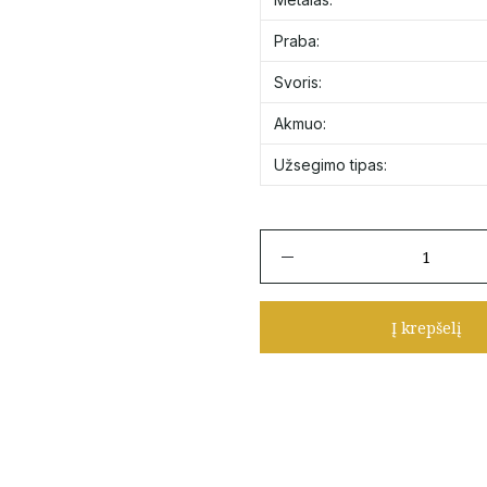
Praba:
Svoris:
Akmuo:
Užsegimo tipas:
produkto
kiekis:
Auksiniai
auskarai
Į krepšelį
užsukami
vinukai
lašo
formos