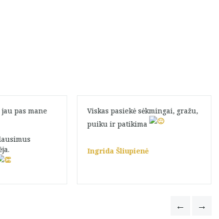
 jau pas mane
Viskas pasiekė sėkmingai, gražu,
puiku ir patikima
klausimus
ja.
Ingrida Šliupienė