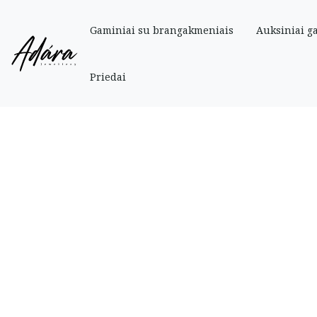
Gaminiai su brangakmeniais
Auksiniai g
Pradinis
»
Parduotuve
»
Auksiniai
»
Auksiniai auskarai užsukami vinukai la
Priedai