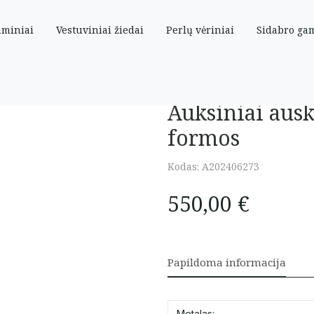
aminiai
Vestuviniai žiedai
Perlų vėriniai
Sidabro ga
šo formos
Auksiniai aus
formos
Kodas:
A202406273
550,00
€
Papildoma informacija
Metalas: