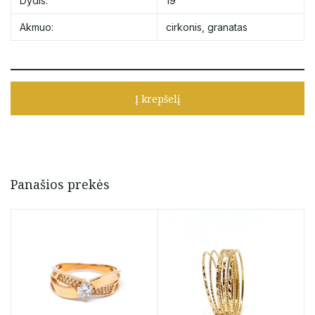
Dydis:
19
Akmuo:
cirkonis
,
granatas
Į krepšelį
Panašios prekės