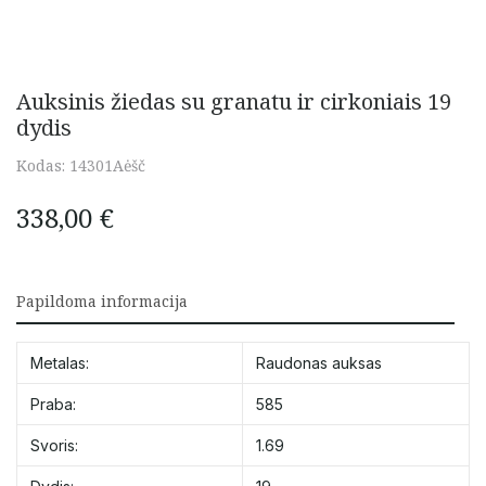
Auksinis žiedas su granatu ir cirkoniais 19
dydis
Kodas:
14301Aėšč
338,00
€
Papildoma informacija
Metalas:
Raudonas auksas
Praba:
585
Svoris:
1.69