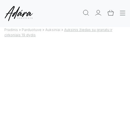
Pradinis
»
Parduotuve
»
Auksiniai
»
Auksinis žiedas su granatu ir
cirkoniais 19 dydis