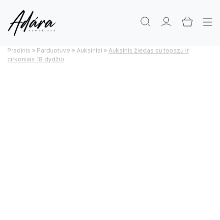
Pradinis
»
Parduotuve
»
Auksiniai
»
Auksinis žiedas su topazu ir
cirkoniais 18 dydžio