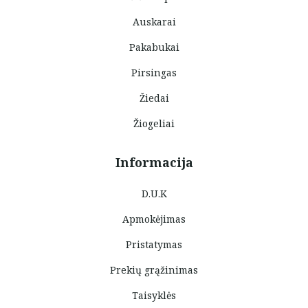
Auskarai
Pakabukai
Pirsingas
Žiedai
Žiogeliai
Informacija
D.U.K
Apmokėjimas
Pristatymas
Prekių grąžinimas
Taisyklės