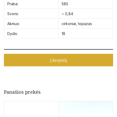
Praba:
585
Svoris:
~ 0,84
Akmuo:
cirkoniai
,
topazas
Dydis:
18
Į krepšelį
Panašios prekės