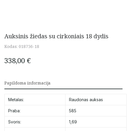
Auksinis žiedas su cirkoniais 18 dydis
Kodas:
018756-18
338,00
€
Papildoma informacija
Metalas:
Raudonas auksas
Praba:
585
Svoris:
1,69