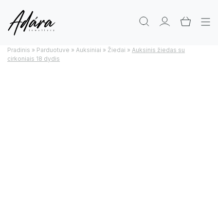
Pradinis
»
Parduotuve
»
Auksiniai
»
Žiedai
»
Auksinis žiedas su
cirkoniais 18 dydis