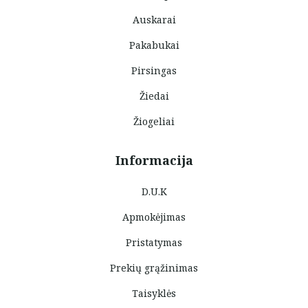
Auskarai
Pakabukai
Pirsingas
Žiedai
Žiogeliai
Informacija
D.U.K
Apmokėjimas
Pristatymas
Prekių grąžinimas
Taisyklės