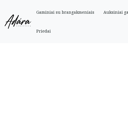
Gaminiai su brangakmeniais
Auksiniai g
Pradinis
»
Parduotuve
»
Auksiniai
»
Žiedai
»
Raudono aukso žiedas su cirk
Priedai