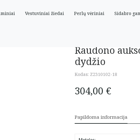
aminiai
Vestuviniai žiedai
Perlų vėriniai
Sidabro ga
oniais 18 dydžio
Raudono aukso 
dydžio
Kodas:
Z2310102-18
304,00
€
Papildoma informacija
Metalas: