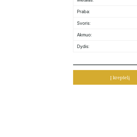
Praba:
Svoris:
Akmuo:
Dydis:
Į krepšelį