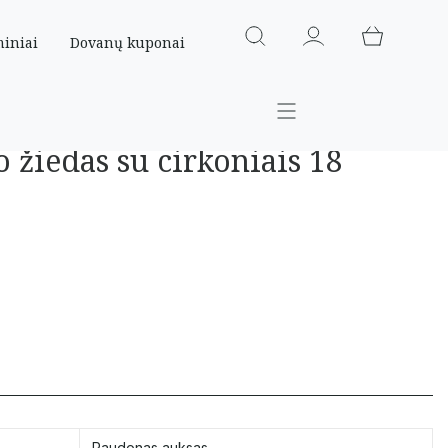
miniai
Dovanų kuponai
žiedas su cirkoniais 18
Raudonas auksas