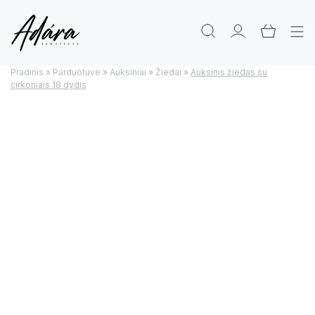
Pradinis
»
Parduotuve
»
Auksiniai
»
Žiedai
»
Auksinis žiedas su
cirkoniais 18 dydis