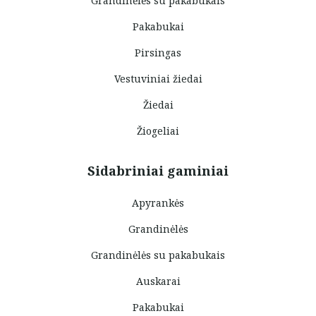
Grandinėlės su pakabukais
Pakabukai
Pirsingas
Vestuviniai žiedai
Žiedai
Žiogeliai
Sidabriniai gaminiai
Apyrankės
Grandinėlės
Grandinėlės su pakabukais
Auskarai
Pakabukai