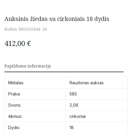
Auksinis žiedas su cirkoniais 18 dydis
Kodas:
B81010444-18
412,00
€
Papildoma informacija
Metalas:
Raudonas auksas
Praba:
585
Svoris:
2,06
Akmuo:
cirkoniai
Dydis:
18