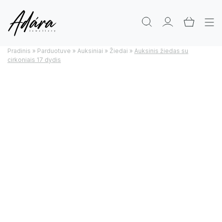
Pradinis
»
Parduotuve
»
Auksiniai
»
Žiedai
»
Auksinis žiedas su
cirkoniais 17 dydis