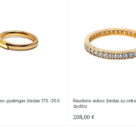
o ypatingas žiedas 17.5 -20.5
Raudono aukso žiedas su cirkon
dydžio
208,00
€