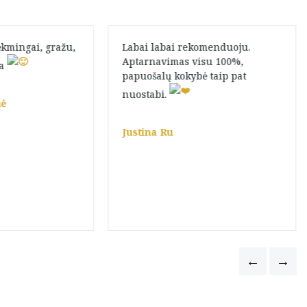
ėkmingai, gražu,
Labai labai rekomenduoju.
Aptarnavimas visu 100%,
ma
papuošalų kokybė taip pat
nuostabi.
nė
Justina Ru