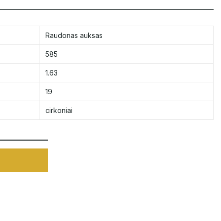
Raudonas auksas
585
1.63
19
cirkoniai