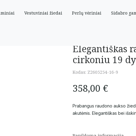
aminiai
Vestuviniai žiedai
Perlų vėriniai
Sidabro ga
cirkoniu 19 dydis
Elegantiškas 
cirkoniu 19 dy
Kodas:
Z2605254-16-9
358,00
€
Prabangus raudono aukso žiedas 
akutėmis. Elegantiškas bei išskir
Papildoma informacija