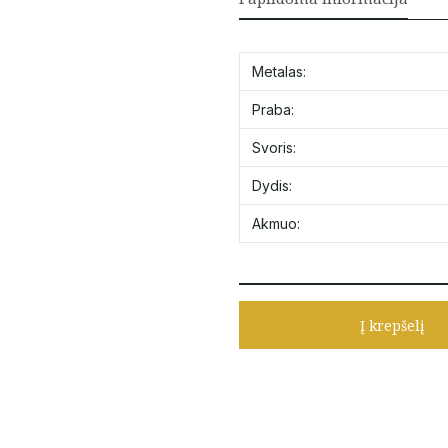
Metalas:
Praba:
Svoris:
Dydis:
Akmuo:
Į krepšelį