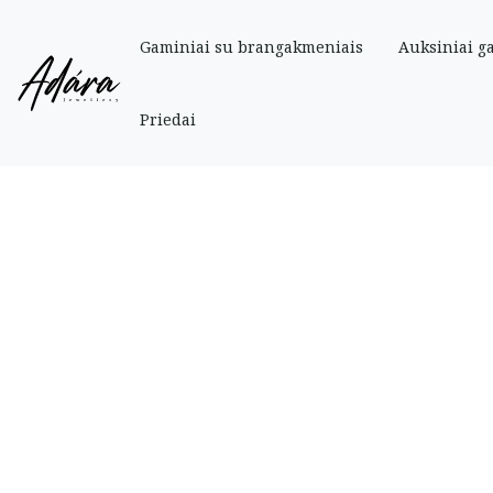
Gaminiai su brangakmeniais
Auksiniai g
Pradinis
»
Parduotuve
»
Auksiniai
»
Elegantiškas raudono aukso žiedas su 
Priedai