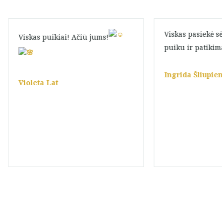
Viskas pasiekė s
Viskas puikiai! Ačiū jums!
puiku ir patiki
Ingrida Šliupie
Violeta Lat