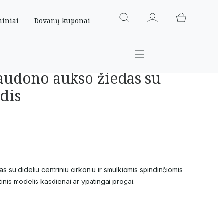
miniai
Dovanų kuponai
raudono aukso žiedas su
dis
su dideliu centriniu cirkoniu ir smulkiomis spindinčiomis
tinis modelis kasdienai ar ypatingai progai.