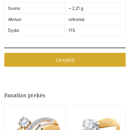
Svoris:
~ 2,21 g
Akmuo:
cirkoniai
Dydis:
17.5
Į krepšelį
Panašios prekės