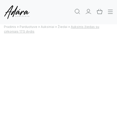
Pradinis
»
Parduotuve
»
Auksiniai
»
Žiedai
»
Auksinis žiedas su
cirkoniais 17.5 dydis