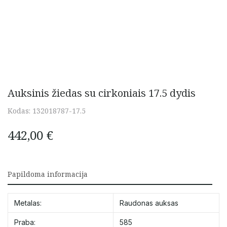
Auksinis žiedas su cirkoniais 17.5 dydis
Kodas:
132018787-17.5
442,00
€
Papildoma informacija
Metalas:
Raudonas auksas
Praba:
585