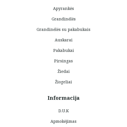
Apyrankės
Grandinėlės
Grandinėlės su pakabukais
Auskarai
Pakabukai
Pirsingas
Žiedai
Žiogeliai
Informacija
D.U.K
Apmokėjimas