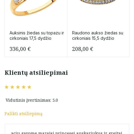
Auksinis žiedas su topazu ir
Raudono aukso žiedas su
cirkoniais 17,5 dydžio
cirkoniais 15,5 dydžio
336,00
€
208,00
€
Klientų atsiliepimai
Vidutinis įvertinimas: 5.0
Palikti atsiliepimą
aciu gavome mazajai princesei auskariukus ir greitai