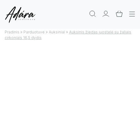
Pradinis
»
Parduotuve
»
Auksiniai
»
Auksinis žiedas juostelė su žaliais
cirkoniais 16,5 dydis