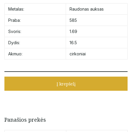
Metalas:
Raudonas auksas
Praba:
585
Svoris:
1.69
Dydis:
16.5
Akmuo:
cirkoniai
Į krepšelį
Panašios prekės