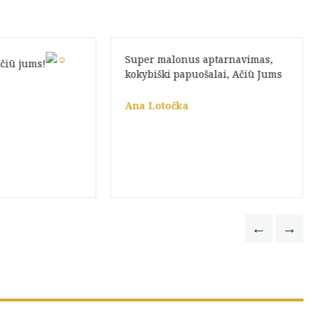
Super malonus aptarnavimas,
Ačiū jums!
kokybiški papuošalai, Ačiū Jums
Ana Lotočka