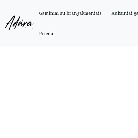
Gaminiai su brangakmeniais
Auksiniai g
Pradinis
»
Parduotuve
»
Auksiniai
»
Žiedai
»
Auksinis žiedas su cirkoniais 
Priedai