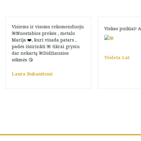
Visiems ir visoms rekomenduoju
Viskas puikiai! 
🌺Nuostabios prekės , metalo
Marija ❤️, kuri visada patars ,
padės išsirinkti 🌺 tikrai grysiu
dar nekartą 🌺Didžiausios
Violeta Lat
sėkmės 😘
Laura Bukantienė