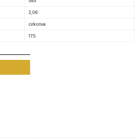
585
2,06
cirkoniai
17.5