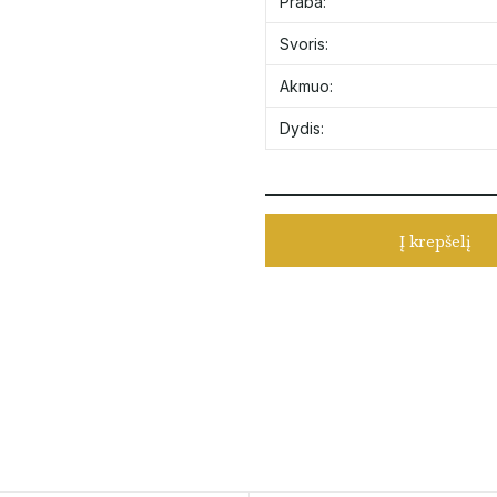
Praba:
Svoris:
Akmuo:
Dydis:
Į krepšelį