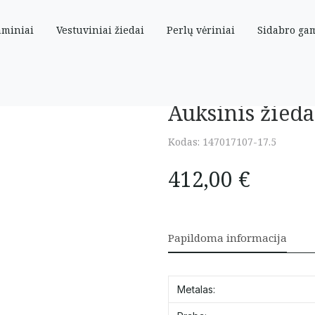
aminiai
Vestuviniai žiedai
Perlų vėriniai
Sidabro ga
17.5 dydis
Auksinis žieda
Kodas:
147017107-17.5
412,00
€
Papildoma informacija
Metalas: