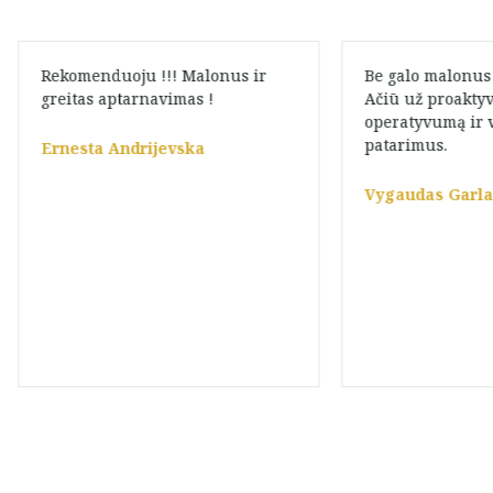
Rekomenduoju !!! Malonus ir
Be galo malonus
greitas aptarnavimas !
Ačiū už proakty
operatyvumą ir 
patarimus.
Ernesta Andrijevska
Vygaudas Garl