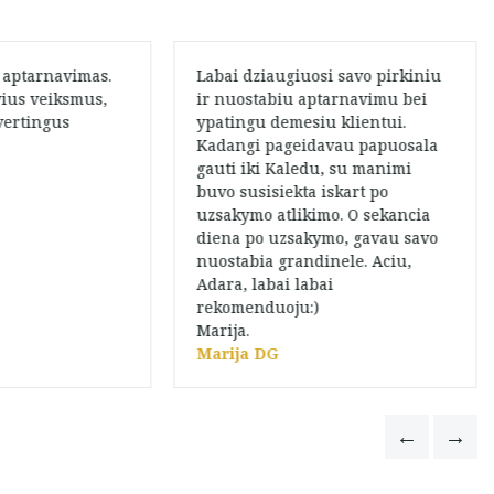
 aptarnavimas.
Labai dziaugiuosi savo pirkiniu
vius veiksmus,
ir nuostabiu aptarnavimu bei
vertingus
ypatingu demesiu klientui.
Kadangi pageidavau papuosala
gauti iki Kaledu, su manimi
buvo susisiekta iskart po
a
uzsakymo atlikimo. O sekancia
diena po uzsakymo, gavau savo
nuostabia grandinele. Aciu,
Adara, labai labai
rekomenduoju:)
Marija.
Marija DG