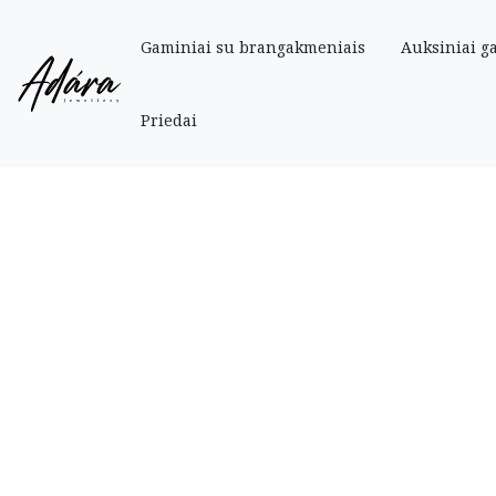
Gaminiai su brangakmeniais
Auksiniai g
Pradinis
»
Parduotuve
»
Auksiniai
»
Auksinis žiedas juostelė su žaliais cirk
Priedai