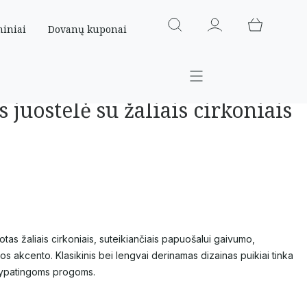
miniai
Dovanų kuponai
 juostelė su žaliais cirkoniais
tas žaliais cirkoniais, suteikiančiais papuošalui gaivumo,
os akcento. Klasikinis bei lengvai derinamas dizainas puikiai tinka
k ypatingoms progoms.