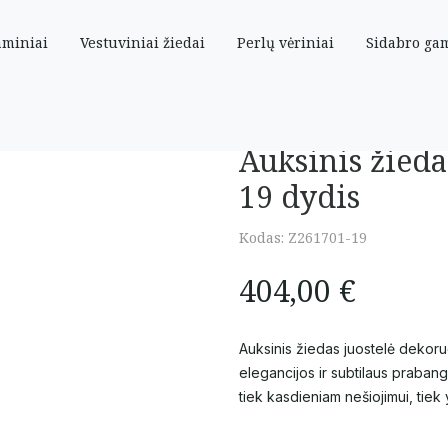
aminiai
Vestuviniai žiedai
Perlų vėriniai
Sidabro ga
oniais 19 dydis
Auksinis žiedas
19 dydis
Kodas:
Z261701-19
404,00
€
Auksinis žiedas juostelė dekoruo
elegancijos ir subtilaus prabang
tiek kasdieniam nešiojimui, tie