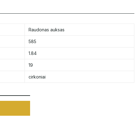
Raudonas auksas
585
1.84
19
cirkoniai