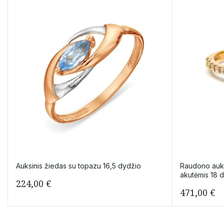
Auksinis žiedas su topazu 16,5 dydžio
Raudono aukso
akutėmis 18 
224,00
€
471,00
€