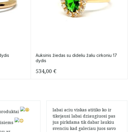
dydis
Auksinis žiedas su dideliu žaliu cirkoniu 17
dydis
534,00
€
labai aciu viskas atitiko ko ir
 produktai
tikejausi labai dziaugiuosi pas
jus pirkdama tik dabar laukiu
isiems
svenciu kad galeciau juos savo
nu ar