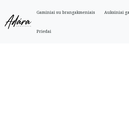
Gaminiai su brangakmeniais
Auksiniai g
Pradinis
»
Parduotuve
»
Auksiniai
»
Auksinis sužadėtuvių žiedas su cirkoni
Priedai