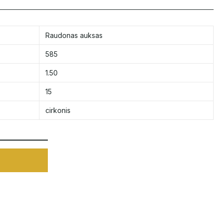
Raudonas auksas
585
1.50
15
cirkonis