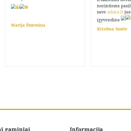
norintiems pasil
save
Adara.lt
jus
igyvendins
Marija Šturmina
Kristina Smite
ai gaminiai
Informacija