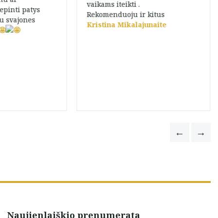
vaikams iteikti .
epinti patys
Rekomenduoju ir kitus
u svajones
Kristina Mikalajunaite
Naujienlaiškio prenumerata