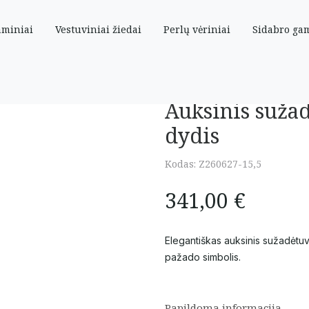
aminiai
Vestuviniai žiedai
Perlų vėriniai
Sidabro ga
u 15,5 dydis
Auksinis sužad
dydis
Kodas:
Z260627-15,5
341,00
€
Elegantiškas auksinis sužadėtuvi
pažado simbolis.
Papildoma informacija