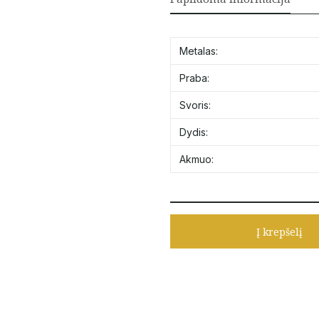
Metalas:
Praba:
Svoris:
Dydis:
Akmuo:
Į krepšelį