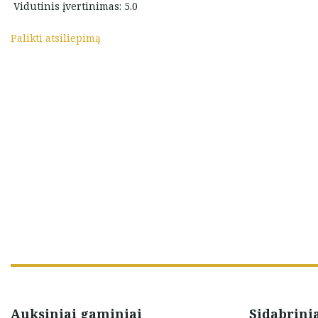
Vidutinis įvertinimas: 5.0
didžiausios sėkmės prekyboje
ir toliau mus puoškite
Palikti atsiliepimą
savo grožiais…
LABAI JUMS AČIŪ NUOŠIRDUS
Diana Griausliene
Auksiniai gaminiai
Sidabrini