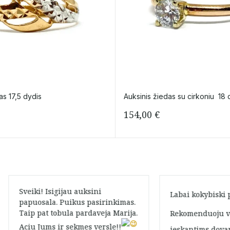
as 17,5 dydis
Auksinis žiedas su cirkoniu 18 
154,00
€
Sveiki! Isigijau auksini
Labai kokybiski
papuosala. Puikus pasirinkimas.
Taip pat tobula pardaveja Marija.
Rekomenduoju v
Aciu Jums ir sekmes versle!!
ieskantims dova