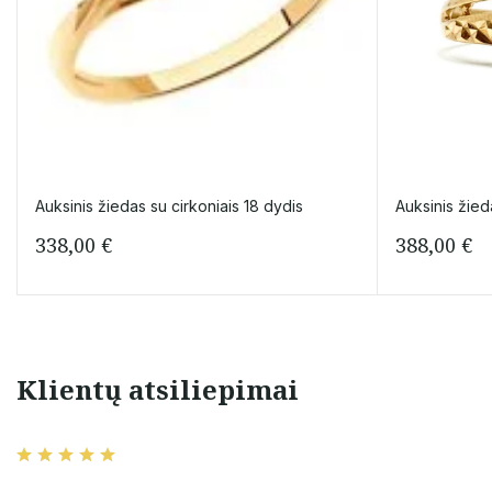
Auksinis žiedas su cirkoniais 18 dydis
Auksinis žied
338,00
€
388,00
€
Klientų atsiliepimai
u. Būtent taip,
Konkurse
nuotraukose.
laimėjau labai gražius auksinius
greit galima gauti
kmės ateityje!
auskariukus
Linkiu