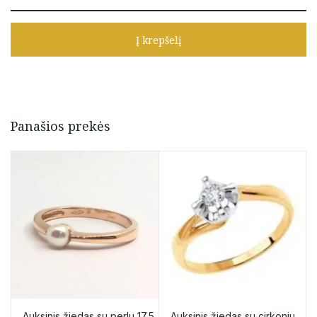
Į krepšelį
Panašios prekės
Auksinis žiedas su perlu 17,5
Auksinis žiedas su cirkoniu