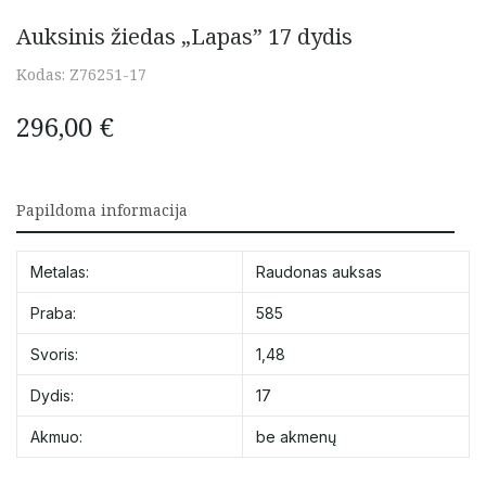
Auksinis žiedas „Lapas” 17 dydis
Kodas:
Z76251-17
296,00
€
Papildoma informacija
Metalas:
Raudonas auksas
Praba:
585
Svoris:
1,48
Dydis:
17
Akmuo:
be akmenų