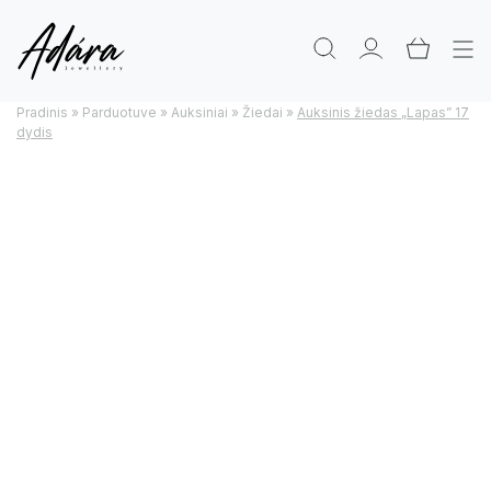
Pradinis
»
Parduotuve
»
Auksiniai
»
Žiedai
»
Auksinis žiedas „Lapas” 17
dydis