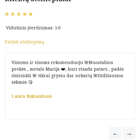
Vidutinis įvertinimas: 5.0
Palikti atsiliepimą
Visiems ir visoms rekomenduoju 🌺Nuostabios
prekės , metalo Marija ❤️, kuri visada patars , padės
išsirinkti 🌺 tikrai grysiu dar nekartą 🌺Didžiausios
sėkmės 😘
Laura Bukantienė