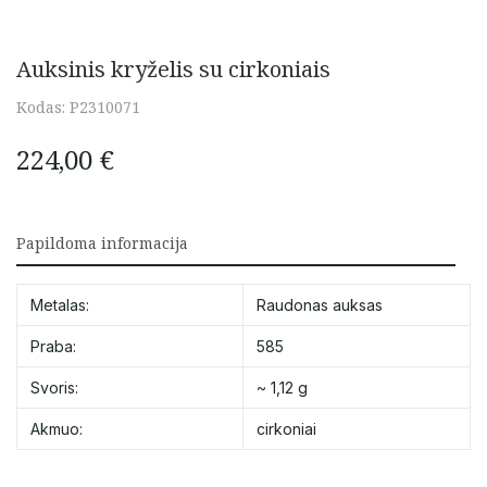
Auksinis kryželis su cirkoniais
Kodas:
P2310071
224,00
€
Papildoma informacija
Metalas:
Raudonas auksas
Praba:
585
Svoris:
~ 1,12 g
Akmuo:
cirkoniai