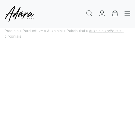
Pradinis
»
Parduotuve
»
Auksiniai
»
Pakabukai
»
Auksinis kryželis su
cirkoniais