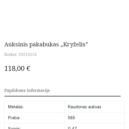
Auksinis pakabukas „Kryželis”
Kodas:
39214553
118,00
€
Papildoma informacija
Metalas:
Raudonas auksas
Praba:
585
Svoris:
0,47