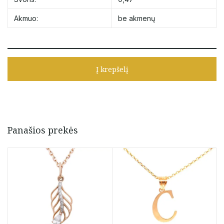
Akmuo:
be akmenų
Į krepšelį
Panašios prekės