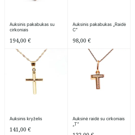
Auksinis pakabukas su
Auksinis pakabukas „Raidė
cirkoniais
C”
194,00
€
98,00
€
Auksinis kryželis
Auksinė raidė su cirkoniais
„T”
141,00
€
132,00
€