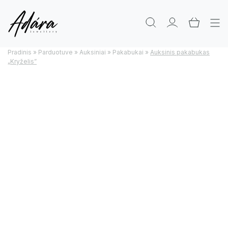
Pradinis
»
Parduotuve
»
Auksiniai
»
Pakabukai
»
Auksinis pakabukas
„Kryželis”