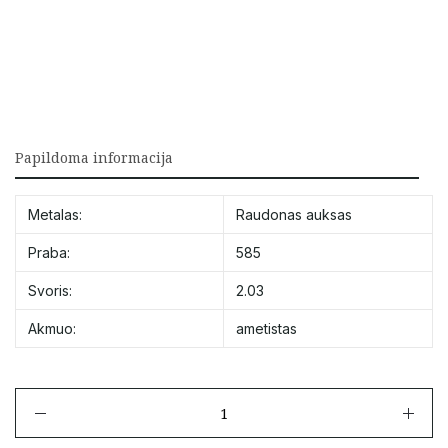
Papildoma informacija
Metalas:
Raudonas auksas
Praba:
585
Svoris:
2.03
Akmuo:
ametistas
produkto
kiekis:
Auksinis