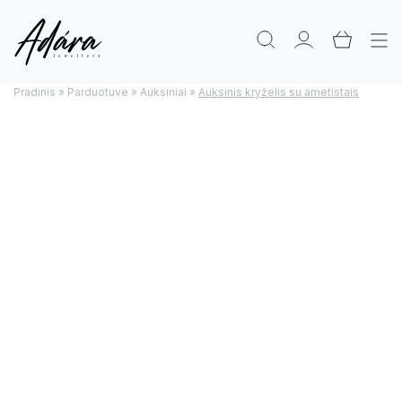
Pradinis
»
Parduotuve
»
Auksiniai
»
Auksinis kryželis su ametistais