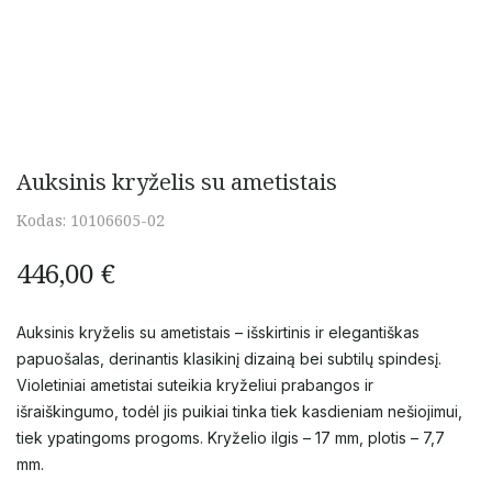
Auksinis kryželis su ametistais
Kodas:
10106605-02
446,00
€
Auksinis kryželis su ametistais – išskirtinis ir elegantiškas
papuošalas, derinantis klasikinį dizainą bei subtilų spindesį.
Violetiniai ametistai suteikia kryželiui prabangos ir
išraiškingumo, todėl jis puikiai tinka tiek kasdieniam nešiojimui,
tiek ypatingoms progoms. Kryželio ilgis – 17 mm, plotis – 7,7
mm.