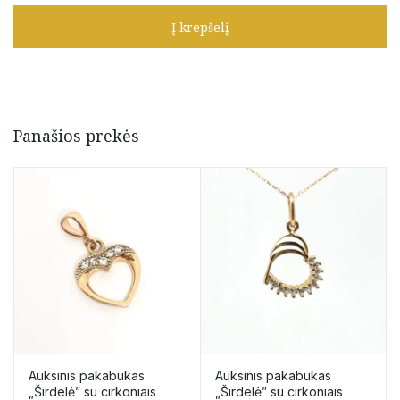
kryželis
Į krepšelį
su
ametistais
Panašios prekės
Auksinis pakabukas
Auksinis pakabukas
„Širdelė” su cirkoniais
„Širdelė” su cirkoniais