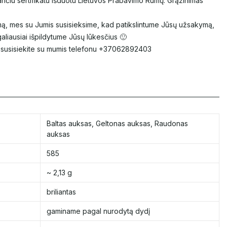
nčiu sertifikatu išduotu Lietuvos Prabavimo Rūmų. Grąžinimas
ą, mes su Jumis susisieksime, kad patikslintume Jūsų užsakymą,
aliausiai išpildytume Jūsų lūkesčius 🙂
, susisiekite su mumis telefonu +37062892403
Baltas auksas
,
Geltonas auksas
,
Raudonas
auksas
585
~ 2,13 g
briliantas
gaminame pagal nurodytą dydį