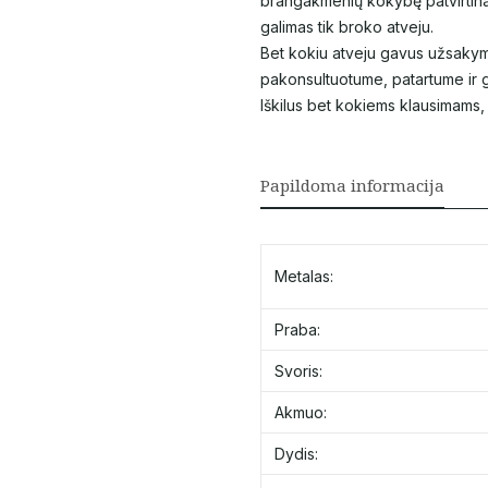
brangakmenių kokybę patvirtina
galimas tik broko atveju.
Bet kokiu atveju gavus užsakym
pakonsultuotume, patartume ir g
Iškilus bet kokiems klausimams
Papildoma informacija
Metalas:
Praba:
Svoris:
Akmuo:
Dydis: