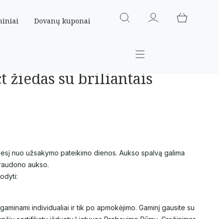
miniai
Dovanų kuponai
t žiedas su briliantais
nesį nuo užsakymo pateikimo dienos. Aukso spalvą galima
a raudono aukso.
odyti:
gaminami individualiai ir tik po apmokėjimo. Gaminį gausite su