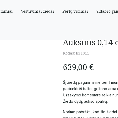
aminiai
Vestuviniai žiedai
Perlų vėriniai
Sidabro ga
as su briliantais
Auksinis 0,14 c
Kodas:
BZ1011
639,00
€
Šį žiedą pagaminsime per 1 mė
pasirinkti iš balto, geltono arb
Užsakymo komentare reikia nur
Žiedo dydį, aukso spalvą.
Norime pabrėžti, kad šie žiedai 