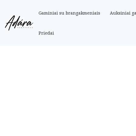
Gaminiai su brangakmeniais
Auksiniai g
Pradinis
»
Parduotuve
»
Gaminiai su brangakmeniais
»
Auksinis 0,14 ct žied
Priedai