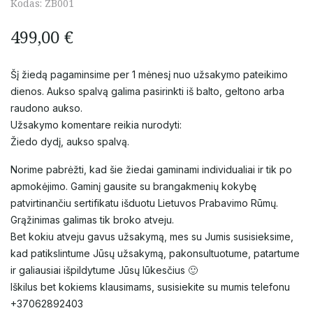
Kodas:
ZB001
499,00
€
Šį žiedą pagaminsime per 1 mėnesį nuo užsakymo pateikimo
dienos. Aukso spalvą galima pasirinkti iš balto, geltono arba
raudono aukso.
Užsakymo komentare reikia nurodyti:
Žiedo dydį, aukso spalvą.
Norime pabrėžti, kad šie žiedai gaminami individualiai ir tik po
apmokėjimo. Gaminį gausite su brangakmenių kokybę
patvirtinančiu sertifikatu išduotu Lietuvos Prabavimo Rūmų.
Grąžinimas galimas tik broko atveju.
Bet kokiu atveju gavus užsakymą, mes su Jumis susisieksime,
kad patikslintume Jūsų užsakymą, pakonsultuotume, patartume
ir galiausiai išpildytume Jūsų lūkesčius 🙂
Iškilus bet kokiems klausimams, susisiekite su mumis telefonu
+37062892403