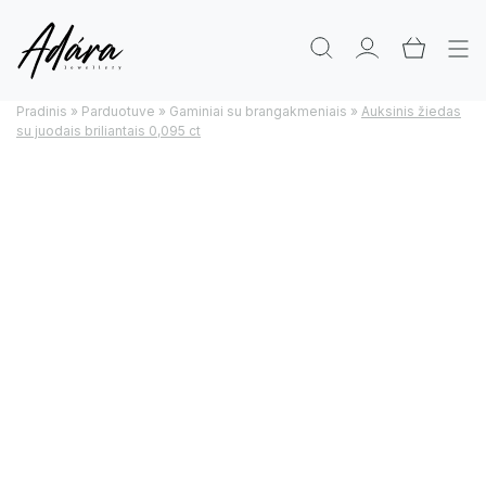
Pradinis
»
Parduotuve
»
Gaminiai su brangakmeniais
»
Auksinis žiedas
su juodais briliantais 0,095 ct