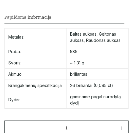
Papildoma informacija
Baltas auksas
,
Geltonas
Metalas:
auksas
,
Raudonas auksas
Praba:
585
Svoris:
~ 1,31 g
Akmuo:
briliantas
Brangakmenių specifikacija:
26 briliantai (0,095 ct)
gaminame pagal nurodytą
Dydis:
dydį
produkto
kiekis: