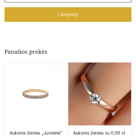
Auksinis
žiedas
Į krepšelį
su
juodais
briliantais
0,095
ct
Panašios prekės
Auksinis žiedas „Juostelė”
Auksinis žiedas su 0,06 ct