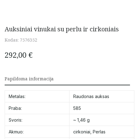
Auksiniai vinukai su perlu ir cirkoniais
Kodas:
7576352
292,00
€
Papildoma informacija
Metalas:
Raudonas auksas
Praba:
585
Svoris:
~ 1,46 g
Akmuo:
cirkoniai
,
Perlas