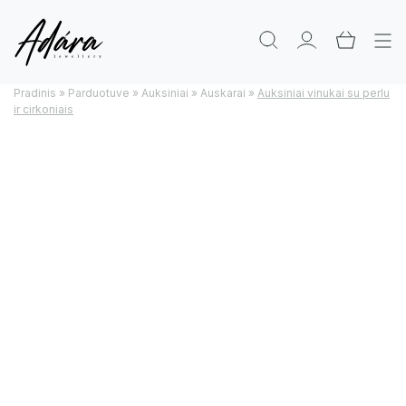
Pradinis
»
Parduotuve
»
Auksiniai
»
Auskarai
»
Auksiniai vinukai su perlu
ir cirkoniais