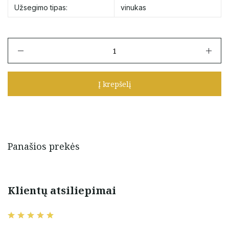
Užsegimo tipas:
vinukas
produkto
kiekis:
Auksiniai
vinukai
Į krepšelį
su
perlu
ir
cirkoniais
Panašios prekės
Klientų atsiliepimai