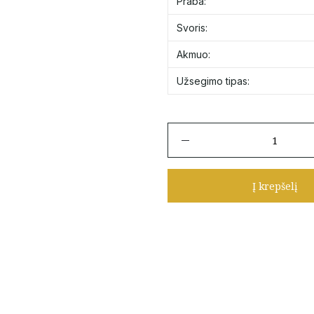
Praba:
Svoris:
Akmuo:
Užsegimo tipas:
produkto
kiekis:
Auksiniai
vinukai
Į krepšelį
su
oniksais