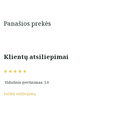
Panašios prekės
Klientų atsiliepimai
vimas,
Labai patiko, nuostabus
prekė atitinkantį
gaminiai, tikrai pirksiu tik pas
Jus ADARA. LT. SĖKMĖS JUMS.
Vidutinis įvertinimas: 5.0
nienė
Janina Vabuolienė
Palikti atsiliepimą