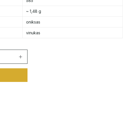
585
~ 1,48 g
oniksas
vinukas