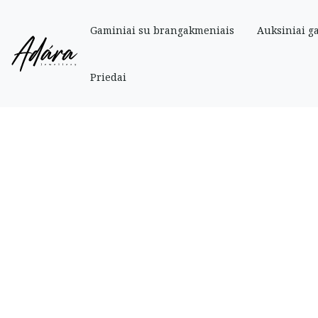
Gaminiai su brangakmeniais
Auksiniai g
Pradinis
»
Parduotuve
»
Auksiniai
»
Auskarai
»
Auksiniai vinukai su oniksai
Priedai