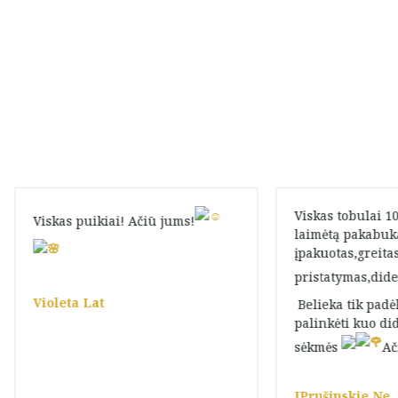
Viskas tobulai 
Viskas puikiai! Ačiū jums!
laimėtą pakabuk
įpakuotas,greita
pristatymas,did
Violeta Lat
Belieka tik padė
palinkėti kuo di
sėkmės
Ač
JPrušinskie Ne