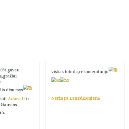
100%,gavau
viskas tobula,rekomenduoju
ą,gražiai
s
elis dėmesys
Neringa Brazdžionienė
koti
Adara.lt
ir
džiausios
iū.