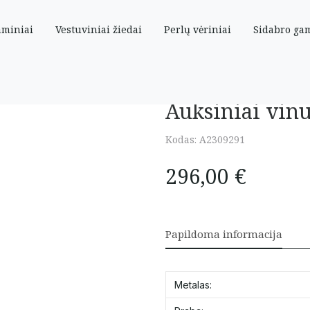
aminiai
Vestuviniai žiedai
Perlų vėriniai
Sidabro ga
s
Auksiniai vinu
Kodas:
A2309291
296,00
€
Papildoma informacija
Metalas: