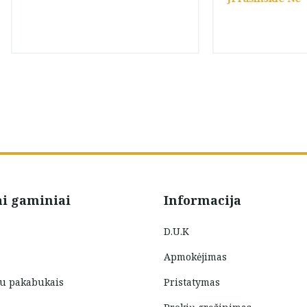
ai gaminiai
Informacija
D.U.K
Apmokėjimas
su pakabukais
Pristatymas