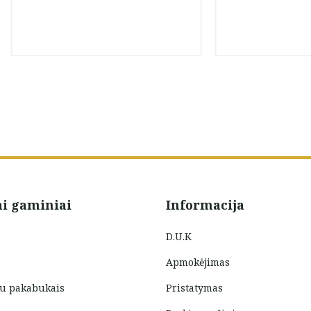
ai gaminiai
Informacija
D.U.K
Apmokėjimas
su pakabukais
Pristatymas