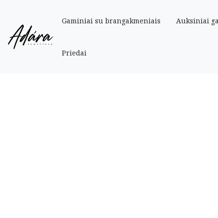
Gaminiai su brangakmeniais
Auksiniai g
Pradinis
»
Parduotuve
»
Auksiniai
»
Auskarai
»
Auksiniai vinukai „Širdelės s
Priedai