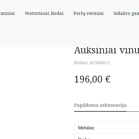
aminiai
Vestuviniai žiedai
Perlų vėriniai
Sidabro ga
u cirkoniu”
Auksiniai vinu
Kodas:
A2304015
196,00
€
Papildoma informacija
Metalas: