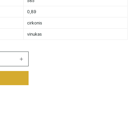
585
0,89
cirkonis
vinukas