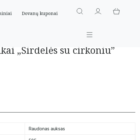
miniai
Dovanų kuponai
kai „Širdelės su cirkoniu”
Raudonas auksas