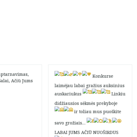
aptarnavimas,
Konkurse
alai, Ačiū Jums
laimėjau labai gražius auksinius
auskariukus
Linkiu
didžiausios sėkmės prekyboje
ir toliau mus puoškite
savo grožiais…
LABAI JUMS AČIŪ NUOŠIRDUS