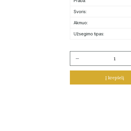
Praba:
Svoris:
Akmuo:
Užsegimo tipas:
produkto
kiekis:
Auksiniai
vinukai
Į krepšelį
"Širdelės
su
cirkoniu"