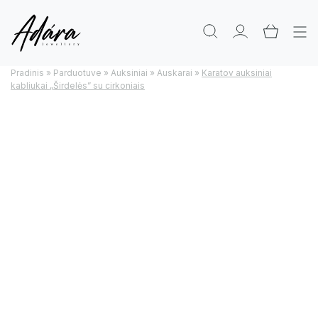
Pradinis
»
Parduotuve
»
Auksiniai
»
Auskarai
»
Karatov auksiniai
kabliukai „Širdelės” su cirkoniais