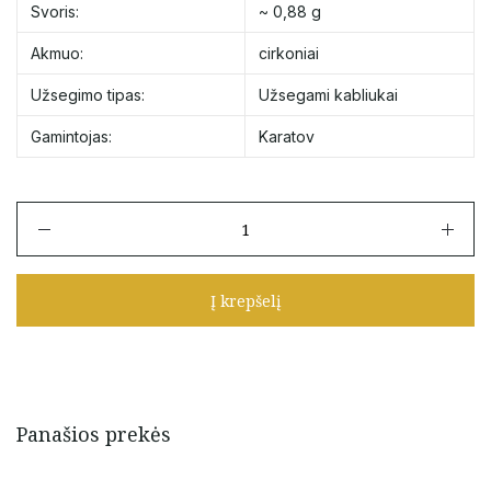
Svoris:
~ 0,88 g
Akmuo:
cirkoniai
Užsegimo tipas:
Užsegami kabliukai
Gamintojas:
Karatov
produkto
kiekis:
Karatov
auksiniai
Į krepšelį
kabliukai
"Širdelės"
su
cirkoniais
Panašios prekės