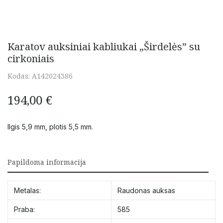
Karatov auksiniai kabliukai „Širdelės” su
cirkoniais
Kodas:
A142024386
194,00
€
Ilgis 5,9 mm, plotis 5,5 mm.
Papildoma informacija
Metalas:
Raudonas auksas
Praba:
585