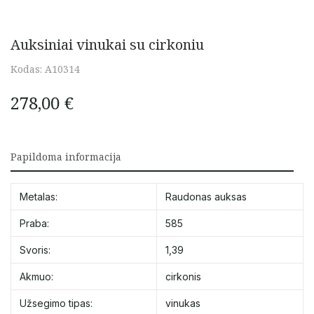
Auksiniai vinukai su cirkoniu
Kodas:
A10314
278,00
€
Papildoma informacija
Metalas:
Raudonas auksas
Praba:
585
Svoris:
1,39
Akmuo:
cirkonis
Užsegimo tipas:
vinukas