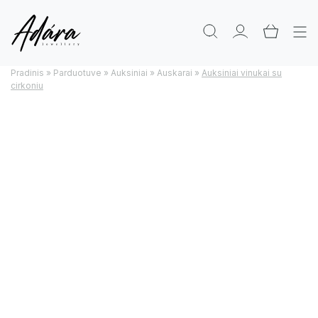
Pradinis
»
Parduotuve
»
Auksiniai
»
Auskarai
»
Auksiniai vinukai su
cirkoniu