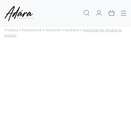
Pradinis
»
Parduotuve
»
Auksiniai
»
Auskarai
»
Auksiniai ilgi vinukai su
topazu