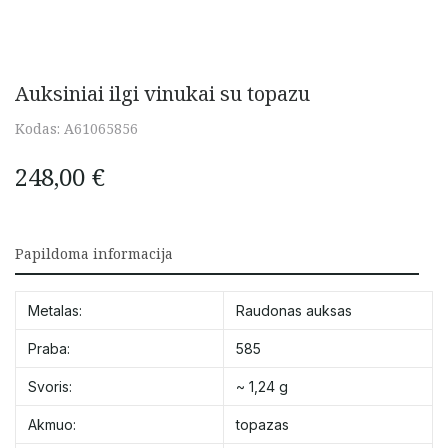
Auksiniai ilgi vinukai su topazu
Kodas:
A61065856
248,00
€
Papildoma informacija
Metalas:
Raudonas auksas
Praba:
585
Svoris:
~ 1,24 g
Akmuo:
topazas