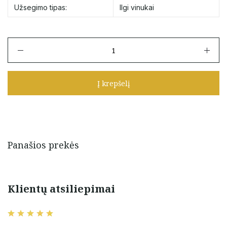
Užsegimo tipas:
Ilgi vinukai
produkto
kiekis:
Auksiniai
ilgi
Į krepšelį
vinukai
su
topazu
Panašios prekės
Klientų atsiliepimai