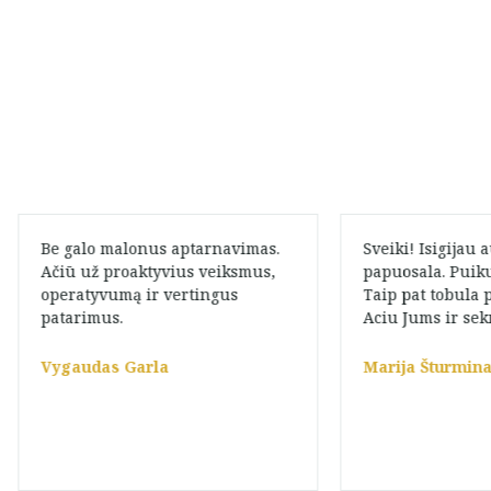
Be galo malonus aptarnavimas.
Sveiki! Isigijau 
Ačiū už proaktyvius veiksmus,
papuosala. Puik
operatyvumą ir vertingus
Taip pat tobula 
patarimus.
Aciu Jums ir sek
Vygaudas Garla
Marija Šturmin