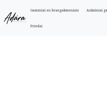
Gaminiai su brangakmeniais
Auksiniai g
Pradinis
»
Parduotuve
»
Auksiniai
»
Auskarai
»
Auksiniai stilingi auskarai 
Priedai