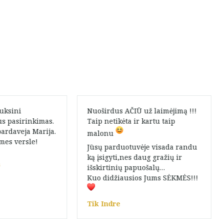
auksini
Nuoširdus AČIŪ už laimėjimą !!!
us pasirinkimas.
Taip netikėta ir kartu taip
pardaveja Marija.
malonu
mes versle!
Jūsų parduotuvėje visada randu
ką įsigyti,nes daug gražių ir
a
išskirtinių papuošalų…
Kuo didžiausios Jums SĖKMĖS!!!
Tik Indre