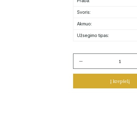
Praba:
Svoris:
Akmuo:
Užsegimo tipas:
produkto
kiekis:
Auksiniai
stilingi
Į krepšelį
auskarai
su
papuošimu