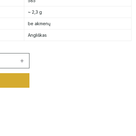
585
~ 2,3 g
be akmenų
Angliškas