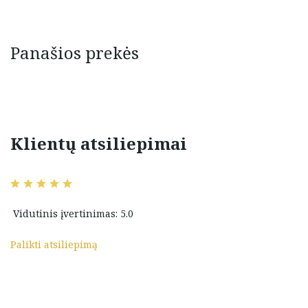
Panašios prekės
Klientų atsiliepimai
u. Būtent taip,
Viskas puikiai! Ačiū jums!
nuotraukose.
greit galima gauti
kmės ateityje!
Vidutinis įvertinimas: 5.0
Violeta Lat
Palikti atsiliepimą