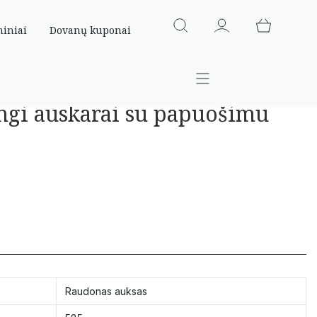
miniai
Dovanų kuponai
ingi auskarai su papuošimu
Raudonas auksas