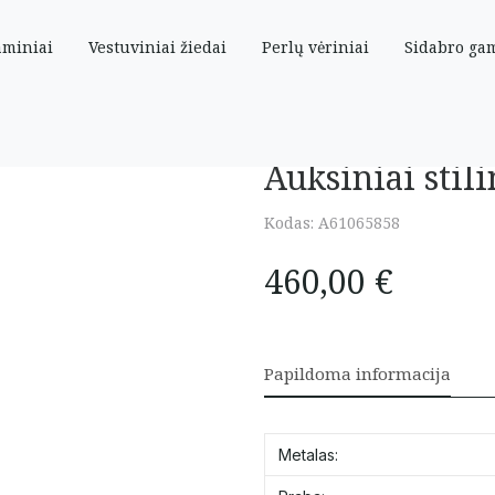
aminiai
Vestuviniai žiedai
Perlų vėriniai
Sidabro ga
su papuošimu
Auksiniai stil
Kodas:
A61065858
460,00
€
Papildoma informacija
Metalas: