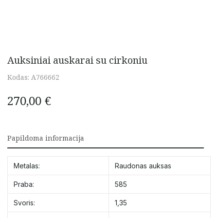
Auksiniai auskarai su cirkoniu
Kodas:
A766662
270,00
€
Papildoma informacija
Metalas:
Raudonas auksas
Praba:
585
Svoris:
1,35