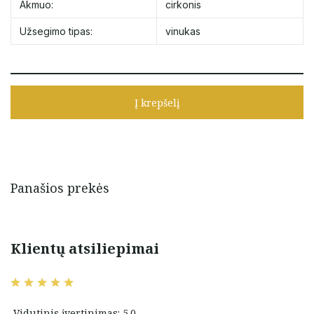
Akmuo:
cirkonis
Užsegimo tipas:
vinukas
Į krepšelį
Panašios prekės
Klientų atsiliepimai
Vidutinis įvertinimas: 5.0