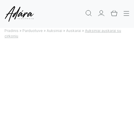
Pradinis
»
Parduotuve
»
Auksiniai
»
Auskarai
»
Auksiniai auskarai su
cirkoniu