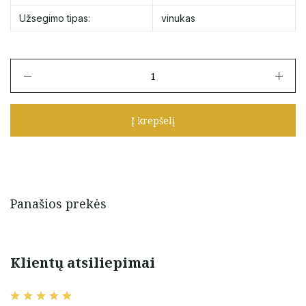
Užsegimo tipas:
vinukas
produkto
kiekis:
Auksiniai
lašo
Į krepšelį
formos
auskarai
Panašios prekės
Klientų atsiliepimai