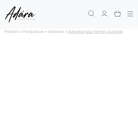
Pradinis
»
Parduotuve
»
Auksiniai
»
Auksiniai lašo formos auskarai