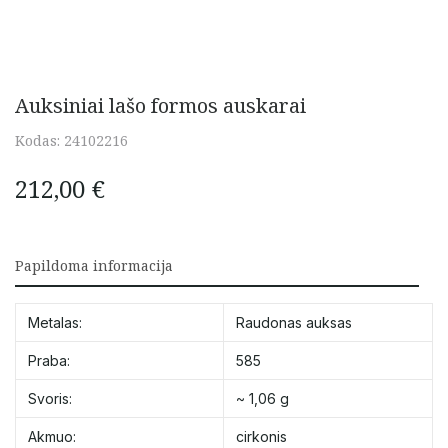
Auksiniai lašo formos auskarai
Kodas:
24102216
212,00
€
Papildoma informacija
Metalas:
Raudonas auksas
Praba:
585
Svoris:
~ 1,06 g
Akmuo:
cirkonis