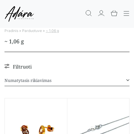
Pradinis
»
Parduotuve
»
~ 1,06 g
~ 1,06 g
Filtruoti