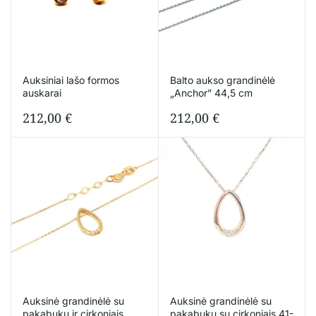
Auksiniai lašo formos
Balto aukso grandinėlė
auskarai
„Anchor” 44,5 cm
212,00
€
212,00
€
Auksinė grandinėlė su
Auksinė grandinėlė su
pakabuku ir cirkoniais
pakabuku su cirkoniais 41-