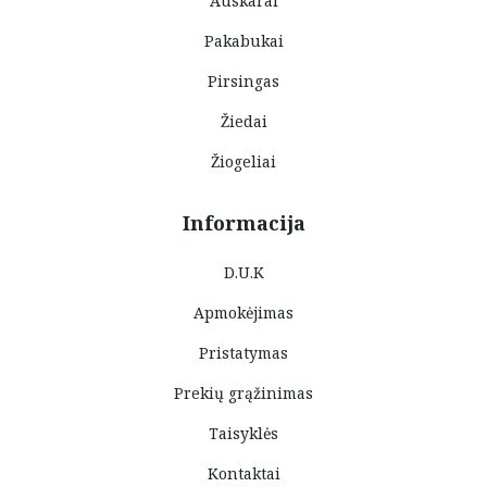
Auskarai
Pakabukai
Pirsingas
Žiedai
Žiogeliai
Informacija
D.U.K
Apmokėjimas
Pristatymas
Prekių grąžinimas
Taisyklės
Kontaktai