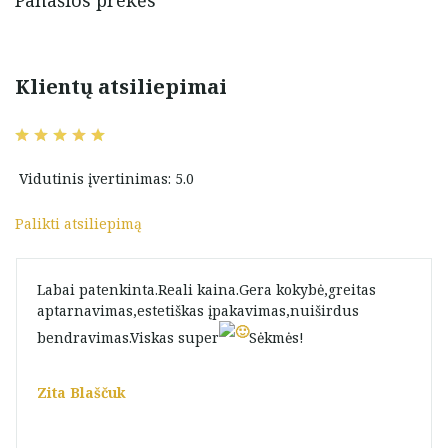
Panašios prekės
Klientų atsiliepimai
Vidutinis įvertinimas: 5.0
Palikti atsiliepimą
Labai patenkinta.Reali kaina.Gera kokybė,greitas
aptarnavimas,estetiškas įpakavimas,nuiširdus
bendravimas.Viskas super
Sėkmės!
Zita Blaščuk