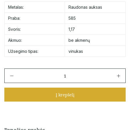
Metalas:
Raudonas auksas
Praba:
585
Svoris:
1,17
Akmuo:
be akmenų
Užsegimo tipas:
vinukas
produkto
kiekis:
Auksiniai
kvadratiniai
Į krepšelį
vinukai