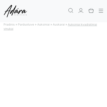
Pradinis
»
Parduotuve
»
Auksiniai
»
Auskarai
»
Auksiniai kvadratiniai
vinukai