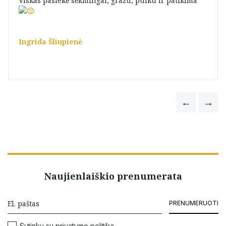
Viskas pasiekė sėkmingai, gražu, puiku ir patikima
Ingrida Šliupienė
Naujienlaiškio prenumerata
PRENUMERUOTI
Sutinku su
privatumo politika