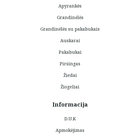
Apyrankės
Grandinėlės
Grandinėlės su pakabukais
Auskarai
Pakabukai
Pirsingas
Žiedai
Žiogeliai
Informacija
D.U.K
Apmokėjimas