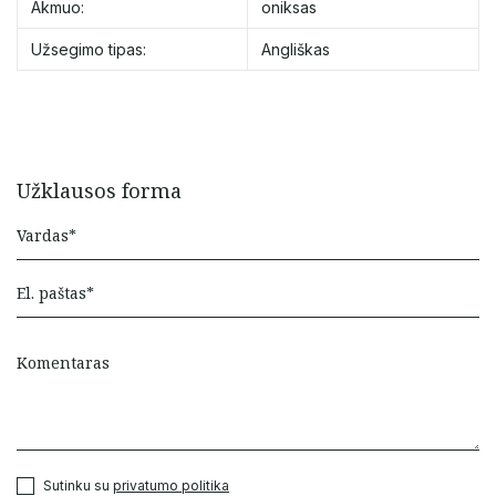
Akmuo:
oniksas
Užsegimo tipas:
Angliškas
Užklausos forma
Sutinku su
privatumo politika