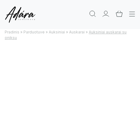
Pradinis
»
Parduotuve
»
Auksiniai
»
Auskarai
»
Auksiniai auskarai su
oniksu