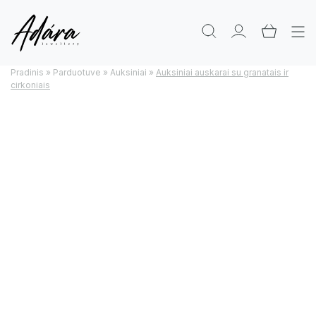
Pradinis
»
Parduotuve
»
Auksiniai
»
Auksiniai auskarai su granatais ir
cirkoniais