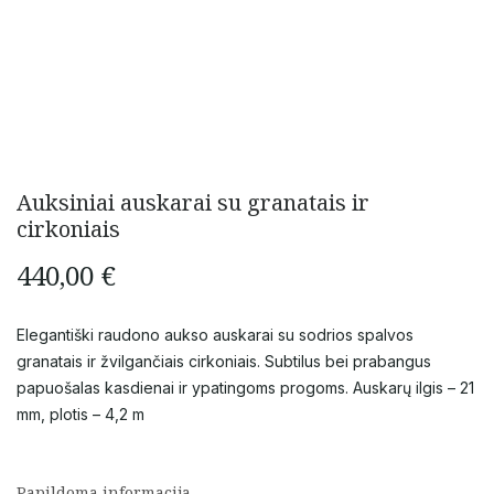
Auksiniai auskarai su granatais ir
cirkoniais
440,00
€
Elegantiški raudono aukso auskarai su sodrios spalvos
granatais ir žvilgančiais cirkoniais. Subtilus bei prabangus
papuošalas kasdienai ir ypatingoms progoms. Auskarų ilgis – 21
mm, plotis – 4,2 m
Papildoma informacija