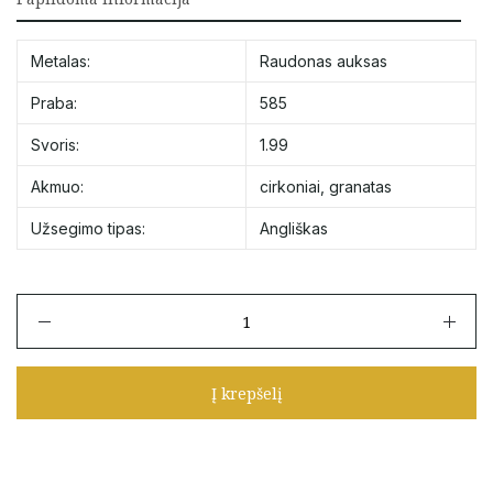
Metalas:
Raudonas auksas
Praba:
585
Svoris:
1.99
Akmuo:
cirkoniai
,
granatas
Užsegimo tipas:
Angliškas
produkto
kiekis:
Auksiniai
auskarai
Į krepšelį
su
granatais
ir
cirkoniais