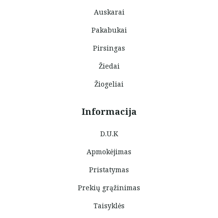
Auskarai
Pakabukai
Pirsingas
Žiedai
Žiogeliai
Informacija
D.U.K
Apmokėjimas
Pristatymas
Prekių grąžinimas
Taisyklės