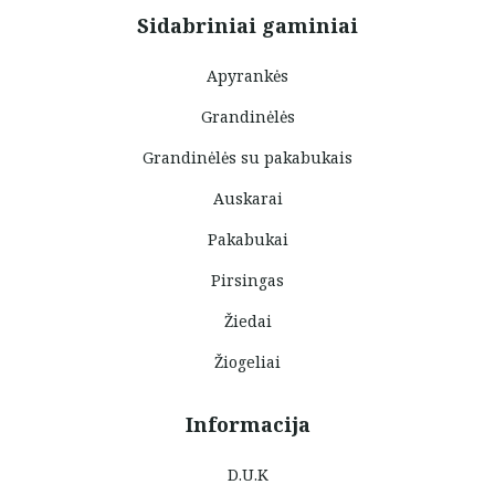
Sidabriniai gaminiai
Apyrankės
Grandinėlės
Grandinėlės su pakabukais
Auskarai
Pakabukai
Pirsingas
Žiedai
Žiogeliai
Informacija
D.U.K