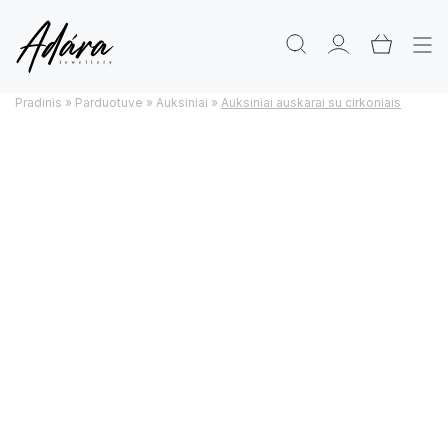
Pradinis
»
Parduotuve
»
Auksiniai
»
Auksiniai auskarai su cirkoniais