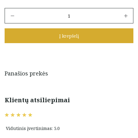
produkto
kiekis:
Auksiniai
auskarai
Į krepšelį
su
cirkoniais
Panašios prekės
Klientų atsiliepimai
Vidutinis įvertinimas: 5.0