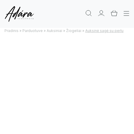
Pradinis
»
Parduotuve
»
Auksiniai
»
Žiogeliai
»
Auksinė sagė su perlu