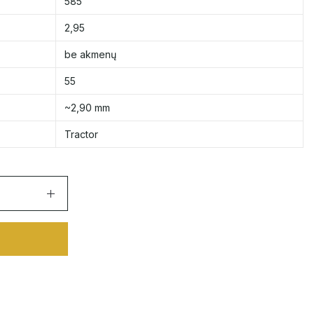
585
2,95
be akmenų
55
~2,90 mm
Tractor