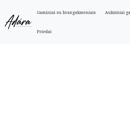
Gaminiai su brangakmeniais
Auksiniai g
Pradinis
»
Parduotuve
»
Auksiniai
»
Auksinė grandinėlė „Tractor” 55 cm
Priedai