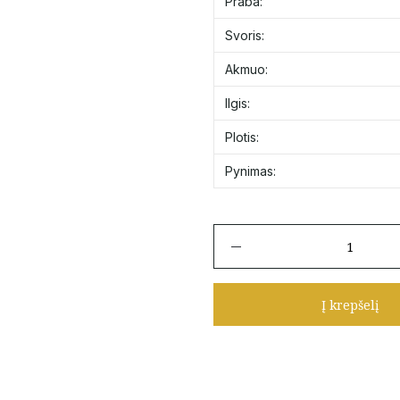
Praba:
Svoris:
Akmuo:
Ilgis:
Plotis:
Pynimas:
produkto
kiekis:
Auksinė
grandinėlė
Į krepšelį
"Tractor"
55
cm