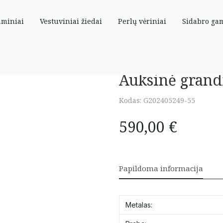
aminiai
Vestuviniai žiedai
Perlų vėriniai
Sidabro ga
Auksinė grand
Kodas:
G202405249-55
590,00
€
Papildoma informacija
Metalas: