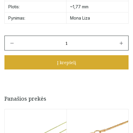
Plotis:
~1,77 mm
Pynimas:
Mona Liza
produkto
kiekis:
Auksinė
grandinėlė
Į krepšelį
"Mona
Liza"
55
cm
Panašios prekės