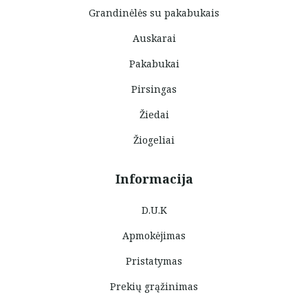
Grandinėlės su pakabukais
Auskarai
Pakabukai
Pirsingas
Žiedai
Žiogeliai
Informacija
D.U.K
Apmokėjimas
Pristatymas
Prekių grąžinimas