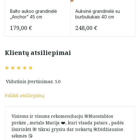
Balto aukso grandinėlė
Auksinė grandinėlė su
„Anchor” 45 cm
burbuliukais 40 cm
179,00
€
248,00
€
Klientų atsiliepimai
Vidutinis įvertinimas: 5.0
Palikti atsiliepimą
Visiems ir visoms rekomenduoju 🌺Nuostabios
prekės , metalo Marija ❤️, kuri visada patars , padės
išsirinkti 🌺 tikrai grysiu dar nekartą 🌺Didžiausios
sėkmės 😘