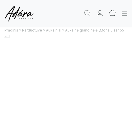
Pradinis
»
Parduotuve
»
Auksiniai
»
Auksinė grandinėlė „Mona Liza” 55
cm