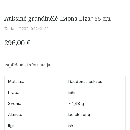
Auksinė grandinėlė „Mona Liza” 55 cm
Kodas:
G202405243-55
296,00
€
Papildoma informacija
Metalas:
Raudonas auksas
Praba:
585
Svoris:
~ 1,48 g
Akmuo:
be akmenų
Ilgis:
55