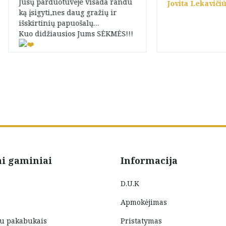
Jūsų parduotuvėje visada randu
Jovita Lekavičiū
ką įsigyti,nes daug gražių ir
išskirtinių papuošalų…
Kuo didžiausios Jums SĖKMĖS!!!
Tik Indre
ai gaminiai
Informacija
D.U.K
Apmokėjimas
su pakabukais
Pristatymas