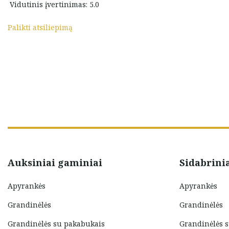
Vidutinis įvertinimas: 5.0
ilepinti patys
Gabrielė Bendinskaitė
usu svajones
Palikti atsiliepimą
e
Auksiniai gaminiai
Sidabrini
Apyrankės
Apyrankės
Grandinėlės
Grandinėlės
Grandinėlės su pakabukais
Grandinėlės 