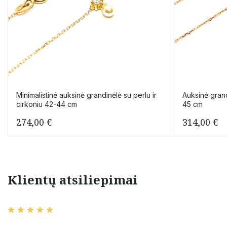
Minimalistinė auksinė grandinėlė su perlu ir
Auksinė gran
cirkoniu 42-44 cm
45 cm
274,00
€
314,00
€
Klientų atsiliepimai
i produktai
aciu uz greita siuntima
 visiems
tikrai kokybiska
vanu ar