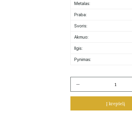
Metalas:
Praba:
Svoris:
Akmuo:
Ilgis:
Pynimas:
produkto
kiekis:
Auksinė
grandinėlė
Į krepšelį
su
papuošimu
42-
44
cm