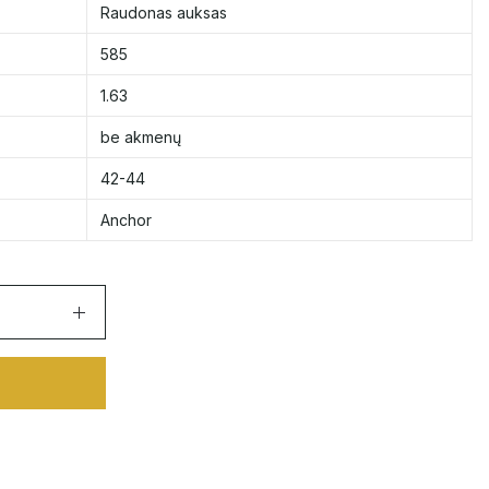
Raudonas auksas
585
1.63
be akmenų
42-44
Anchor