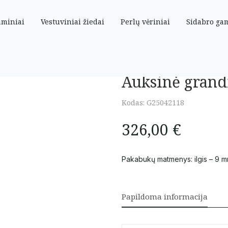
aminiai
Vestuviniai žiedai
Perlų vėriniai
Sidabro ga
44 cm
Auksinė grand
Kodas:
G25042118
326,00
€
Pakabukų matmenys: ilgis – 9 m
Papildoma informacija