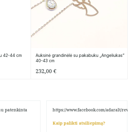
ku 42-44 cm
Auksinė grandinėlė su pakabuku „Angeliukas”
40-43 cm
232,00
€
kau patenkinta
https://www.facebook.com/adaralt/revi
Kaip palikti atsiliepimą?