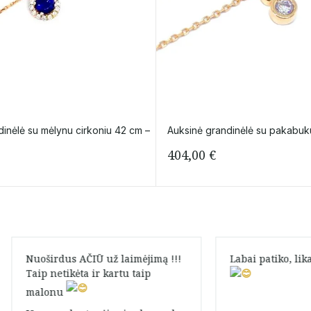
dinėlė su mėlynu cirkoniu 42 cm –
Auksinė grandinėlė su pakabu
404,00
€
Nuoširdus AČIŪ už laimėjimą !!!
Labai patiko, li
Taip netikėta ir kartu taip
malonu