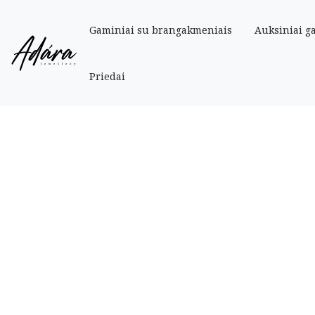
Gaminiai su brangakmeniais
Auksiniai g
Pradinis
»
Parduotuve
»
Auksiniai
»
Auksinė grandinėlė su papuošimu 42-
Priedai