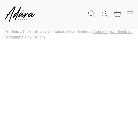
Pradinis
»
Parduotuve
»
Auksiniai
»
Grandinėlės
»
Auksinė grandinėlė su
burbuliukais 45-50 cm