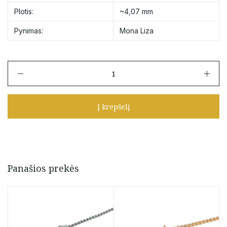
Plotis:
~4,07 mm
Pynimas:
Mona Liza
produkto
kiekis:
Auksinė
grandinėlė
Į krepšelį
"Mona
Liza"
50
cm
Panašios prekės