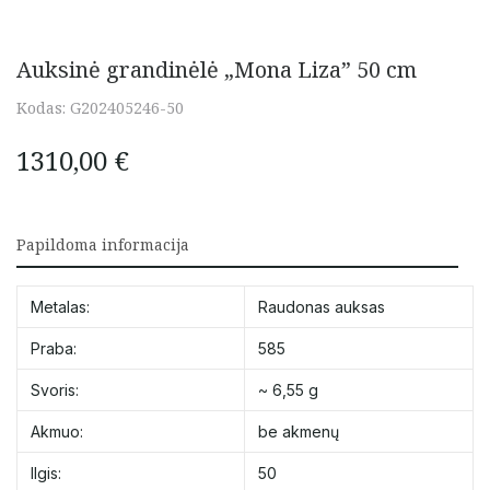
Auksinė grandinėlė „Mona Liza” 50 cm
Kodas:
G202405246-50
1310,00
€
Papildoma informacija
Metalas:
Raudonas auksas
Praba:
585
Svoris:
~ 6,55 g
Akmuo:
be akmenų
Ilgis:
50