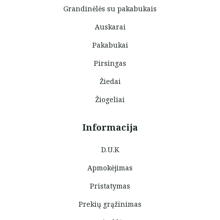
Grandinėlės su pakabukais
Auskarai
Pakabukai
Pirsingas
Žiedai
Žiogeliai
Informacija
D.U.K
Apmokėjimas
Pristatymas
Prekių grąžinimas