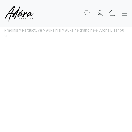
Pradinis
»
Parduotuve
»
Auksiniai
»
Auksinė grandinėlė „Mona Liza” 50
cm