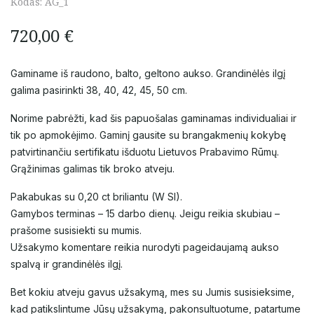
Kodas:
AG_1
720,00
€
Gaminame iš raudono, balto, geltono aukso. Grandinėlės ilgį
galima pasirinkti 38, 40, 42, 45, 50 cm.
Norime pabrėžti, kad šis papuošalas gaminamas individualiai ir
tik po apmokėjimo. Gaminį gausite su brangakmenių kokybę
patvirtinančiu sertifikatu išduotu Lietuvos Prabavimo Rūmų.
Grąžinimas galimas tik broko atveju.
Pakabukas su 0,20 ct briliantu (W SI).
Gamybos terminas – 15 darbo dienų. Jeigu reikia skubiau –
prašome susisiekti su mumis.
Užsakymo komentare reikia nurodyti pageidaujamą aukso
spalvą ir grandinėlės ilgį.
Bet kokiu atveju gavus užsakymą, mes su Jumis susisieksime,
kad patikslintume Jūsų užsakymą, pakonsultuotume, patartume