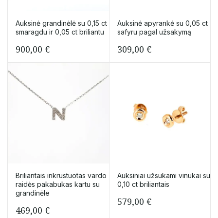
Auksinė grandinėlė su 0,15 сt
Auksinė apyrankė su 0,05 ct
smaragdu ir 0,05 сt briliantu
safyru pagal užsakymą
900,00
€
309,00
€
Briliantais inkrustuotas vardo
Auksiniai užsukami vinukai su
raidės pakabukas kartu su
0,10 ct briliantais
grandinėle
579,00
€
469,00
€