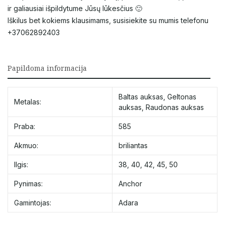
ir galiausiai išpildytume Jūsų lūkesčius 🙂
Iškilus bet kokiems klausimams, susisiekite su mumis telefonu
+37062892403
Papildoma informacija
Baltas auksas
,
Geltonas
Metalas:
auksas
,
Raudonas auksas
Praba:
585
Akmuo:
briliantas
Ilgis:
38
,
40
,
42
,
45
,
50
Pynimas:
Anchor
Gamintojas:
Adara