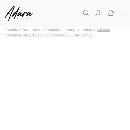
Pradinis
»
Parduotuve
»
Gaminiai su brangakmeniais
»
Auksinė
grandinėlė su 0,20 ct brilianto pakabuku (pagal užs.)