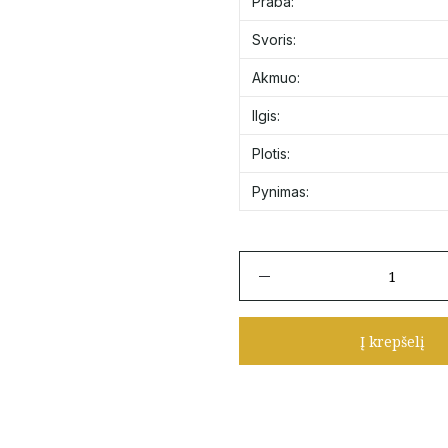
Praba:
Svoris:
Akmuo:
Ilgis:
Plotis:
Pynimas:
produkto
kiekis:
Auksinė
grandinėlė
Į krepšelį
"Mona
Liza"
55
cm