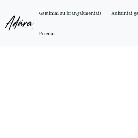
Gaminiai su brangakmeniais
Auksiniai g
Pradinis
»
Parduotuve
»
Auksiniai
»
Auksinė grandinėlė „Mona Liza” 55 cm
Priedai