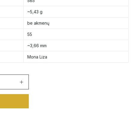
585
~5,43 g
be akmenų
55
~3,66 mm
Mona Liza