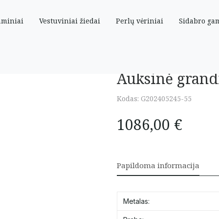
aminiai
Vestuviniai žiedai
Perlų vėriniai
Sidabro ga
Auksinė grand
Kodas:
G202405245-55
1086,00
€
Papildoma informacija
Metalas: