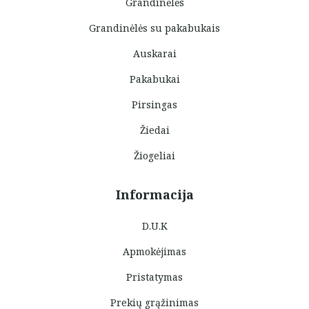
Grandinėlės
Grandinėlės su pakabukais
Auskarai
Pakabukai
Pirsingas
Žiedai
Žiogeliai
Informacija
D.U.K
Apmokėjimas
Pristatymas
Prekių grąžinimas