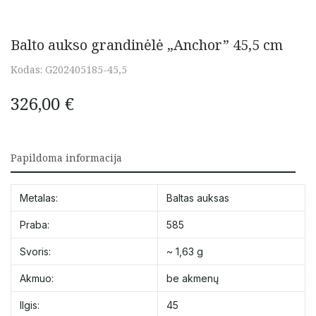
Balto aukso grandinėlė „Anchor” 45,5 cm
Kodas:
G202405185-45,5
326,00
€
Papildoma informacija
Metalas:
Baltas auksas
Praba:
585
Svoris:
~ 1,63 g
Akmuo:
be akmenų
Ilgis:
45