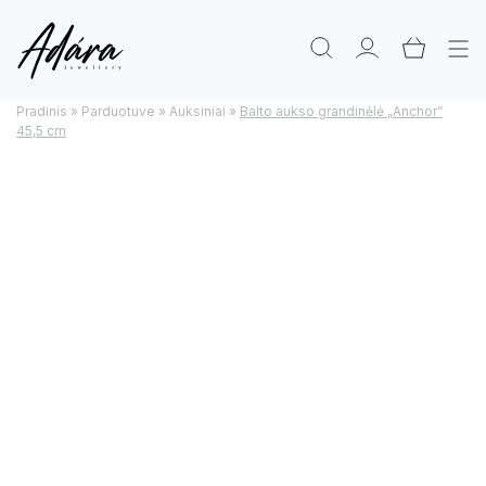
Pradinis
»
Parduotuve
»
Auksiniai
»
Balto aukso grandinėlė „Anchor”
45,5 cm