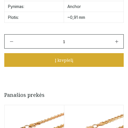
Pynimas:
Anchor
Plotis:
~0,91 mm
produkto
kiekis:
Balto
aukso
Į krepšelį
grandinėlė
"Anchor"
45,5
cm
Panašios prekės