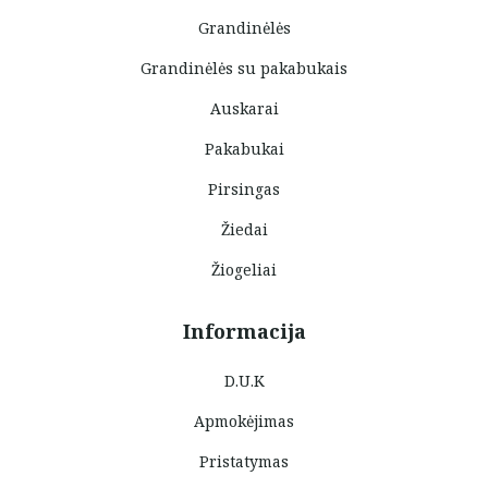
Grandinėlės
Grandinėlės su pakabukais
Auskarai
Pakabukai
Pirsingas
Žiedai
Žiogeliai
Informacija
D.U.K
Apmokėjimas
Pristatymas