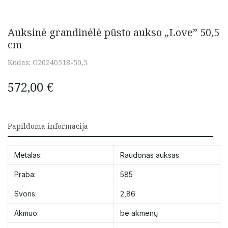
Auksinė grandinėlė pūsto aukso „Love” 50,5
cm
Kodas:
G20240518-50,5
572,00
€
Papildoma informacija
Metalas:
Raudonas auksas
Praba:
585
Svoris:
2,86
Akmuo:
be akmenų