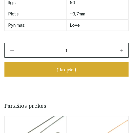
Ilgis:
50
Plotis:
~3,7mm
Pynimas:
Love
produkto
kiekis:
Auksinė
grandinėlė
Į krepšelį
pūsto
aukso
"Love"
50,5
cm
Panašios prekės