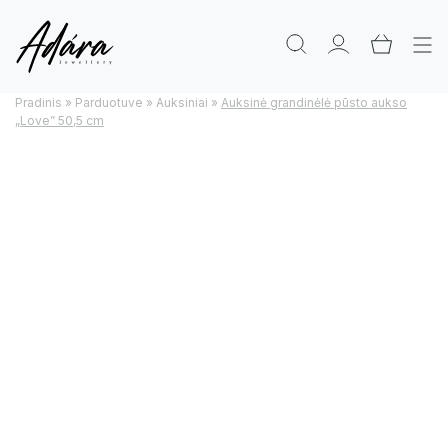
Pradinis
»
Parduotuve
»
Auksiniai
»
Auksinė grandinėlė pūsto aukso
„Love” 50,5 cm